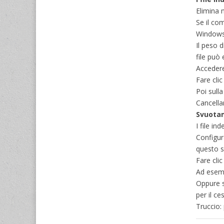
Elimina
Se il co
Windows
Il peso 
file può 
Accedere
Fare clic
Poi sull
Cancella
Svuotam
I file i
Configur
questo s
Fare cli
Ad esemp
Oppure s
per il ce
Truccio: 