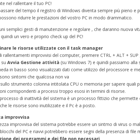
e nel rallentare il tuo PC!
passare del tempo il registro di Windows diventa sempre più pieno e pesa
 possono ridurre le prestazioni del vostro PC in modo drammatico.
uni semplici gesti di manutenzione e regolare , che daranno nuova vit
 quindi un vero e proprio check up del PC!
nare le risorse utilizzate
con il task manager
di rallentamenti improvvisi del computer, premere CTRL + ALT + SUP ,
 su
Avvia Gestione attività
(su Windows 7) e quindi passiamo alla
heda in basso sono visualizzati dati come utilizzo del processore e m
sono sintomi che qualcosa non va
c sullo strumento colonna intitolata CPU o memoria per sapere quali p
oni corrispondenti a processi troppo esosi in termini di risorse.
l processo di inattività del sistema è un processo fittizio che permette
 che le risorse sono inutilizzate e il Pc è a posto.
a improvvisa
ezza improvvisa del sistema potrebbe essere un sintmo di virus o ma
, blocchi del PC e riavvi potrebbero essere segni della presenza di file
zione dei programmi e dei file non necessari