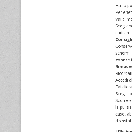
Hai la p
Per effe
Vai al me
Sceglien
caricame
Consigli
Conserve 
schermi 
essere 
Rimuove
Ricordat
Accedi a
Fai clic
Scegli i
Scorrere
la puliz
caso, ab
disinsta
I file i