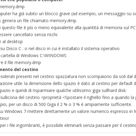
 memory.dmp
mputer ha già subito un blocco grave (ad esempio, un messaggio su s
 genera un file chiamato memory.dmp.
di questo file è più o meno equivalente alla quantità di memoria sul P
essere cancellato senza rischi:
 al desktop
 su Disco C : o nel disco in cui è installato il sistema operativo
a cartella di Windows C:\WINDOWS
re il file memory.dmp
ento del cestino
ndesiderati presenti nel cestino spazzatura non scompaiono da soli dal d
azione utile: la dimensione dello spazio è dato al cestino per default d
pazio e quindi di risparmiare qualche utilissimo giga sullhard disk:
c sullicona del cestino <proprietà <Spostare il righello fino a quando l
io, per un disco di 500 Giga il 2 % o 3 % è ampiamente sufficiente.
u Windows 7 mettere direttamente un valore numerico espresso in M
stino!
per i file ingombranti, è possibile eliminarli senza passare per il cestin