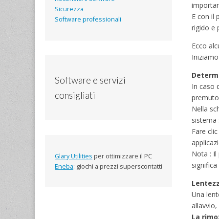
important
Sicurezza
E con il 
Software professionali
rigido e
Ecco alc
Iniziamo
Determi
Software e servizi
In caso 
consigliati
premuto
Nella sc
sistema 
Fare cli
applicazi
Nota : I
Glary Utilities
per ottimizzare il PC
significa
Eneba
: giochi a prezzi superscontatti
Lentezz
Una lent
allavvio
La rimo