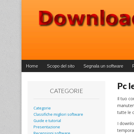
Download Pro
Main
Skip
Home
Scopo del sito
Segnala un software
menu
to
content
Pc l
CATEGORIE
Il tuo c
manutenz
Categorie
tutte le
Classifiche migliori software
Guide e tutorial
I downloa
Presentazione
temporan
Recensioni software