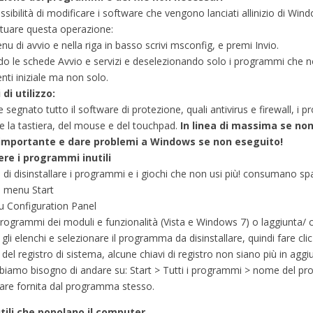
ossibilità di modificare i software che vengono lanciati allinizio di Wi
ttuare questa operazione:
nu di avvio e nella riga in basso scrivi msconfig, e premi Invio.
do le schede Avvio e servizi e deselezionando solo i programmi che non
nti iniziale ma non solo.
 di utilizzo:
segnato tutto il software di protezione, quali antivirus e firewall, i p
e la tastiera, del mouse e del touchpad.
In linea di massima se non
importante e dare problemi a Windows se non eseguito!
re i programmi inutili
i di disinstallare i programmi e i giochi che non usi più! consumano sp
l menu Start
 su Configuration Panel
 programmi dei moduli e funzionalità (Vista e Windows 7) o laggiunta/
 gli elenchi e selezionare il programma da disinstallare, quindi fare cl
ia del registro di sistema, alcune chiavi di registro non siano più in 
biamo bisogno di andare su: Start > Tutti i programmi > nome del pr
llare fornita dal programma stesso.
nutili che popolano il computer