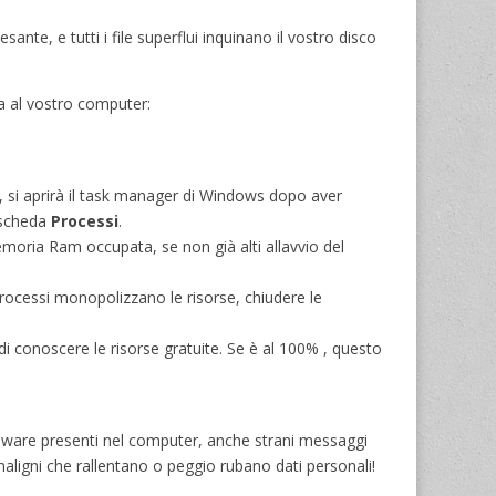
nte, e tutti i file superflui inquinano il vostro disco
a al vostro computer:
 si aprirà il task manager di Windows dopo aver
 scheda
Processi
.
emoria Ram occupata, se non già alti allavvio del
rocessi monopolizzano le risorse, chiudere le
 di conoscere le risorse gratuite. Se è al 100% , questo
lware presenti nel computer, anche strani messaggi
 maligni che rallentano o peggio rubano dati personali!